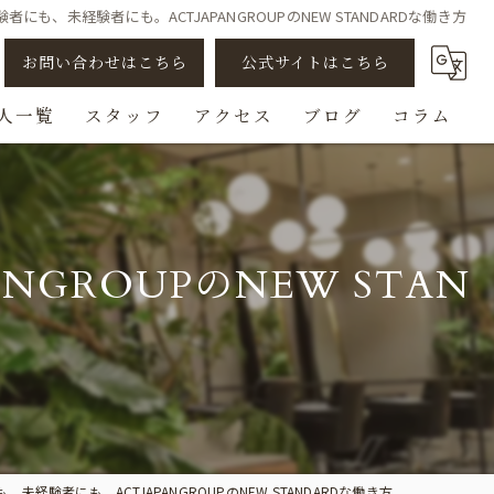
にも、未経験者にも。ACTJAPANGROUPのNEW STANDARDな働き方
お問い合わせはこちら
公式サイトはこちら
人一覧
スタッフ
アクセス
ブログ
コラム
アシスタント
スタイリスト
GROUPのNEW STAN
ビューティスト
スパニスト
チェンジ/転職
未経験者にも。ACTJAPANGROUPのNEW STANDARDな働き方