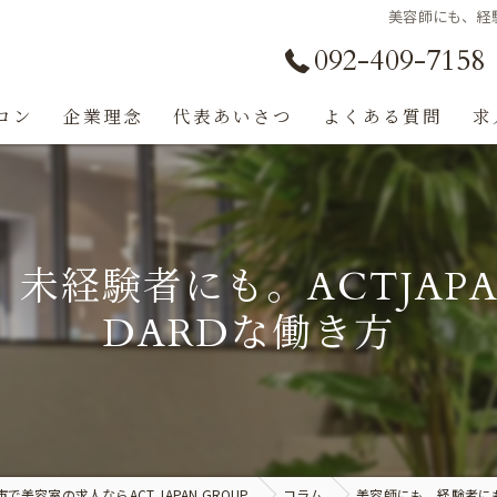
美容師にも、経験者
092-409-7158
ロン
企業理念
代表あいさつ
よくある質問
求
経験者にも。ACTJAPAN
DARDな働き方
で美容室の求人ならACT JAPAN GROUP
コラム
美容師にも、経験者にも、