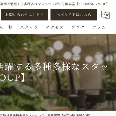
岡で活躍する多種多様なスタッフがいる美容室【ACTJAPANGROUP】
お問い合わせはこちら
公式サイトはこちら
人一覧
スタッフ
アクセス
ブログ
コラム
アシスタント
スタイリスト
活躍する多種多様なスタッ
ビューティスト
OUP】
スパニスト
チェンジ/転職
する多種多様なスタッフがいる美容室【ACTJAPANGROUP】