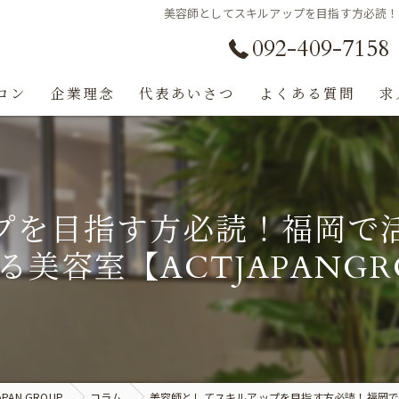
美容師としてスキルアップを目指す方必読！福
092-409-7158
ロン
企業理念
代表あいさつ
よくある質問
求
プを目指す方必読！福岡で
る美容室【ACTJAPANGR
AN GROUP
コラム
美容師としてスキルアップを目指す方必読！福岡で活躍