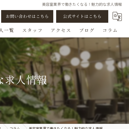
美容室業界で働きたくなる！魅力的な求人情報
お問い合わせはこちら
公式サイトはこちら
人一覧
スタッフ
アクセス
ブログ
コラム
アシスタント
スタイリスト
な求人情報
ビューティスト
スパニスト
チェンジ/転職
P
コラム
美容室業界で働きたくなる！魅力的な求人情報