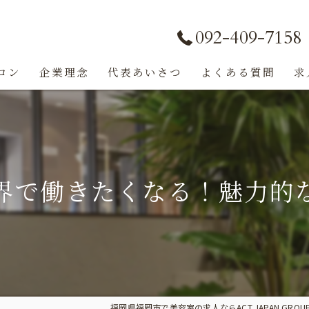
092-409-7158
ロン
企業理念
代表あいさつ
よくある質問
求
界で働きたくなる！魅力的
福岡県福岡市で美容室の求人ならACT JAPAN GROU