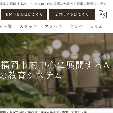
に展開するACTJAPANGROUPの多様な働き方と充実の教育システム
お問い合わせはこちら
公式サイトはこちら
人一覧
スタッフ
アクセス
ブログ
コラム
アシスタント
スタイリスト
福岡市内中心に展開するA
ビューティスト
実の教育システム
スパニスト
チェンジ/転職
するACTJAPANGROUPの多様な働き方と充実の教育システム