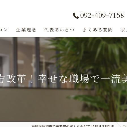
092-409-7158
ロン
企業理念
代表あいさつ
よくある質問
求
方改革！幸せな職場で一流
福岡県福岡市で美容室の求人ならACT JAPAN GROUP
コ