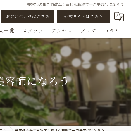
美容師の働き方改革！幸せな職場で一流美容師になろう
お問い合わせはこちら
公式サイトはこちら
人一覧
スタッフ
アクセス
ブログ
コラム
アシスタント
スタイリスト
美容師になろう
ビューティスト
スパニスト
チェンジ/転職
ラム
美容師の働き方改革！幸せな職場で一流美容師になろう