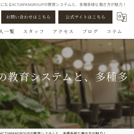
なるACTJAPANGROUPの教育システムと、多種多様な働き方が魅力！
お問い合わせはこちら
公式サイトはこちら
人一覧
スタッフ
アクセス
ブログ
コラム
アシスタント
スタイリスト
Pの教育システムと、多種多
ビューティスト
スパニスト
チェンジ/転職
CTJAPANGROUPの教育システムと、多種多様な働き方が魅力！