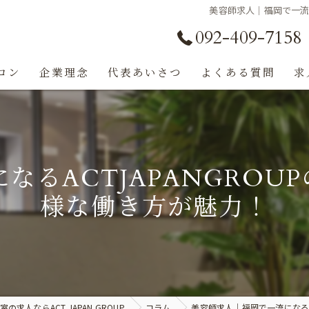
美容師求人｜福岡で一流に
092-409-7158
ロン
企業理念
代表あいさつ
よくある質問
求
なるACTJAPANGROU
様な働き方が魅力！
求人ならACT JAPAN GROUP
コラム
美容師求人｜福岡で一流になるA