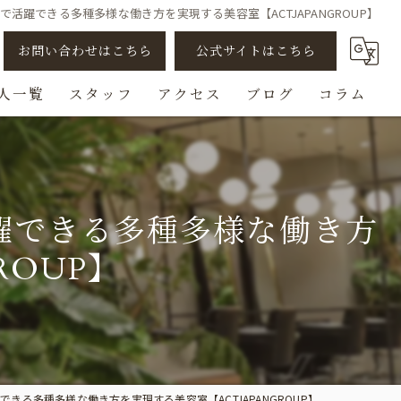
活躍できる多種多様な働き方を実現する美容室【ACTJAPANGROUP】
お問い合わせはこちら
公式サイトはこちら
人一覧
スタッフ
アクセス
ブログ
コラム
アシスタント
スタイリスト
躍できる多種多様な働き方
ビューティスト
ROUP】
スパニスト
チェンジ/転職
る多種多様な働き方を実現する美容室【ACTJAPANGROUP】