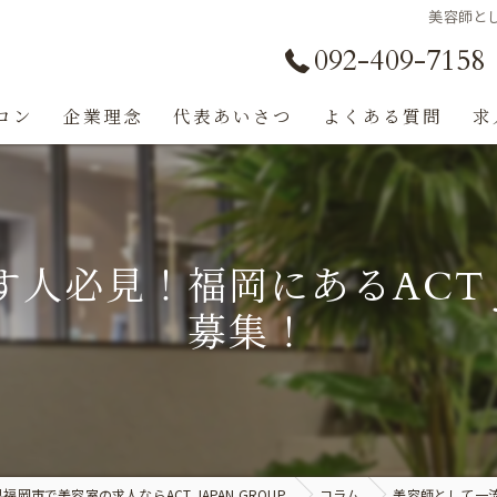
美容師とし
092-409-7158
ロン
企業理念
代表あいさつ
よくある質問
求
必見！福岡にあるACT J
募集！
福岡市で美容室の求人ならACT JAPAN GROUP
コラム
美容師として一流