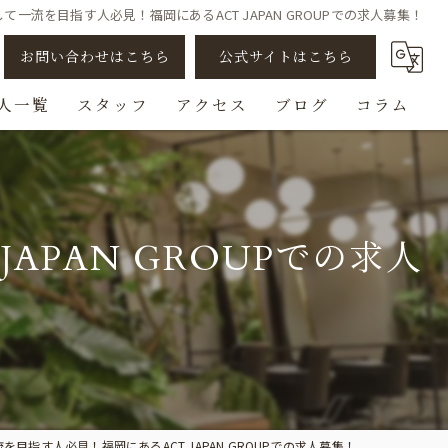
て一流を目指す人必見！福岡にあるACT JAPAN GROUPでの求人募集！
お問い合わせはこちら
公式サイトはこちら
人一覧
スタッフ
アクセス
ブログ
コラム
アシスタント
スタイリスト
APAN GROUPでの求人
ビューティスト
スパニスト
チェンジ/転職
を目指す人必見！福岡にあるACT JAPAN GROUPでの求人募集！