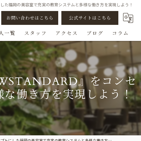
トにした福岡の美容室で充実の教育システムと多様な働き方を実現しよう！
お問い合わせはこちら
公式サイトはこちら
人一覧
スタッフ
アクセス
ブログ
コラム
アシスタント
スタイリスト
STANDARD』をコンセ
ビューティスト
様な働き方を実現しよう！
スパニスト
チェンジ/転職
トにした福岡の美容室で充実の教育システムと多様な働き方を実現しよう！