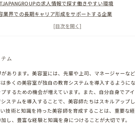
CTJAPANGROUPの求人情報で探す働きやすい環境
容業界での長期キャリア形成をサポートする企業
ジアを中心に展開するACTJAPANGROUPの魅力とは？
ャリアアップを目指す美容師必見！ACTJAPANGROUPの
ステム
界があります。美容室には、先輩や上司、マネージャーな
年は多くの美容室が独自の教育システムを導入するように
ップするための機会が増えています。また、自分自身でア
育システムを導入することで、美容師たちはスキルアップ
高い技術と知識を持った美容師を育成することは、重要な
参加し、豊富な経験と知識を身につけることが大切です。