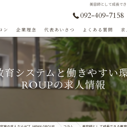
美容師として成長できる
092-409-7158
ロン
企業理念
代表あいさつ
よくある質問
求
育システムと働きやすい環境
ROUPの求人情報
の求人ならACT JAPAN GROUP
コラム
美容師として成長できる教育シ