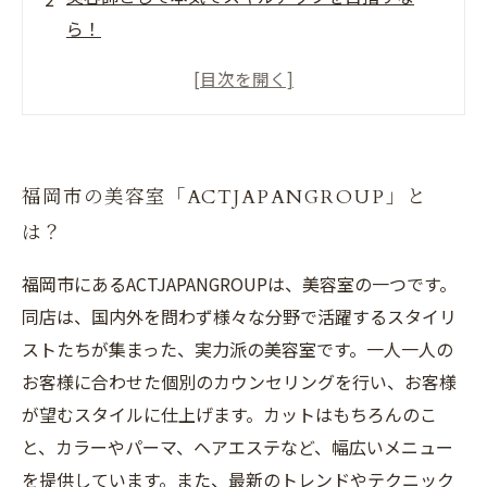
ら！
魅力的な働き方を提供するACTJAPANGROUPの
特徴とは？
ACTJAPANGROUPで働く魅力的なポイントと
は？
福岡市の美容室「ACTJAPANGROUP」と
福岡市で美容師としてのキャリアアップを目指
は？
すならACTJAPANGROUP！
福岡市にあるACTJAPANGROUPは、美容室の一つです。
同店は、国内外を問わず様々な分野で活躍するスタイリ
ストたちが集まった、実力派の美容室です。一人一人の
お客様に合わせた個別のカウンセリングを行い、お客様
が望むスタイルに仕上げます。カットはもちろんのこ
と、カラーやパーマ、ヘアエステなど、幅広いメニュー
を提供しています。また、最新のトレンドやテクニック