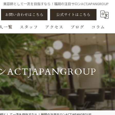
美容師として一流を目指すなら！福岡の注目サロンACTJAPANGROUP
お問い合わせはこちら
公式サイトはこちら
人一覧
スタッフ
アクセス
ブログ
コラム
アシスタント
スタイリスト
CTJAPANGROUP
ビューティスト
スパニスト
チェンジ/転職
師として一流を目指すなら！福岡の注目サロンACTJAPANGROUP