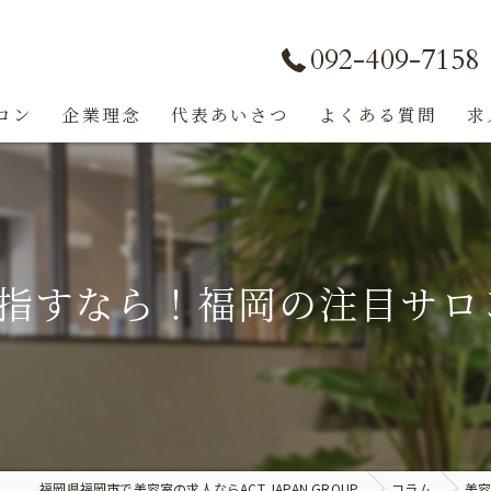
092-409-7158
ロン
企業理念
代表あいさつ
よくある質問
求
すなら！福岡の注目サロンA
福岡県福岡市で美容室の求人ならACT JAPAN GROUP
コラム
美容