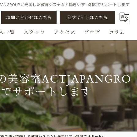
PANGROUPが充実した教育システムと働きやすい制度でサポートします
お問い合わせはこちら
公式サイトはこちら
人一覧
スタッフ
アクセス
ブログ
コラム
アシスタント
スタイリスト
容室ACTJAPANGRO
ビューティスト
度でサポートします
スパニスト
チェンジ/転職
GROUPが充実した教育システムと働きやすい制度でサポートします