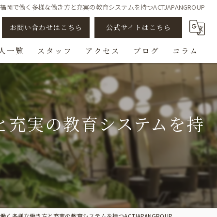
岡で働く多様な働き方と充実の教育システムを持つACTJAPANGROUP
お問い合わせはこちら
公式サイトはこちら
人一覧
スタッフ
アクセス
ブログ
コラム
アシスタント
スタイリスト
と充実の教育システムを持
ビューティスト
スパニスト
チェンジ/転職
く多様な働き方と充実の教育システムを持つACTJAPANGROUP