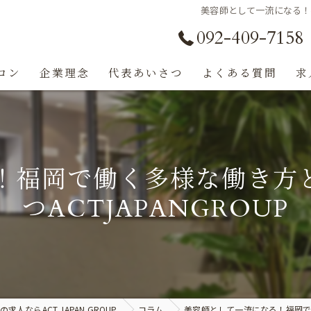
美容師として一流になる！福
092-409-7158
ロン
企業理念
代表あいさつ
よくある質問
求
！福岡で働く多様な働き方
つACTJAPANGROUP
人ならACT JAPAN GROUP
コラム
美容師として一流になる！福岡で働