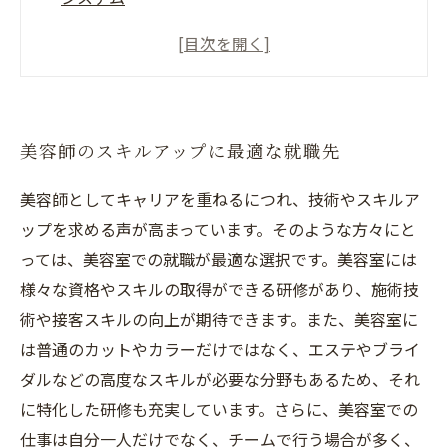
成長を支援する各種研修・講習会のご紹介
充実した待遇と福利厚生に加え、キャリアアッ
プのチャンス満載
アットホームな職場環境で実力派美容師を目指
美容師のスキルアップに最適な就職先
せる
美容師としてキャリアを重ねるにつれ、技術やスキルア
ップを求める声が高まっています。そのような方々にと
っては、美容室での就職が最適な選択です。美容室には
様々な資格やスキルの取得ができる研修があり、施術技
術や接客スキルの向上が期待できます。また、美容室に
は普通のカットやカラーだけではなく、エステやブライ
ダルなどの高度なスキルが必要な分野もあるため、それ
に特化した研修も充実しています。さらに、美容室での
仕事は自分一人だけでなく、チームで行う場合が多く、