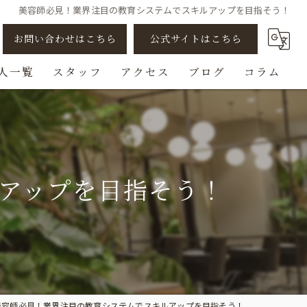
美容師必見！業界注目の教育システムでスキルアップを目指そう！
お問い合わせはこちら
公式サイトはこちら
人一覧
スタッフ
アクセス
ブログ
コラム
アシスタント
スタイリスト
アップを目指そう！
ビューティスト
スパニスト
チェンジ/転職
美容師必見！業界注目の教育システムでスキルアップを目指そう！