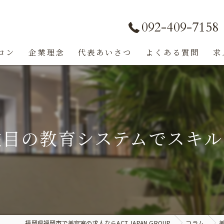
092-409-7158
ロン
企業理念
代表あいさつ
よくある質問
求
注目の教育システムでスキル
福岡県福岡市で美容室の求人ならACT JAPAN GROUP
コラム